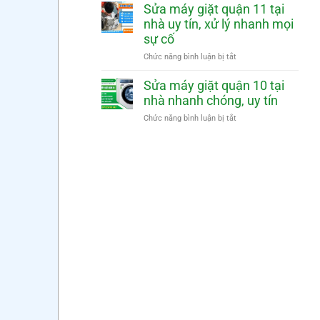
mặt
nhà
máy
Sửa máy giặt quận 11 tại
nhanh
nhanh
giặt
nhà uy tín, xử lý nhanh mọi
chóng,
quận
sự cố
uy
12
tín
tại
ở
Chức năng bình luận bị tắt
nhà
Sửa
nhanh
máy
Sửa máy giặt quận 10 tại
chóng,
giặt
nhà nhanh chóng, uy tín
uy
quận
tín
11
ở
Chức năng bình luận bị tắt
tại
Sửa
nhà
máy
uy
giặt
tín,
quận
xử
10
lý
tại
nhanh
nhà
mọi
nhanh
sự
chóng,
cố
uy
tín