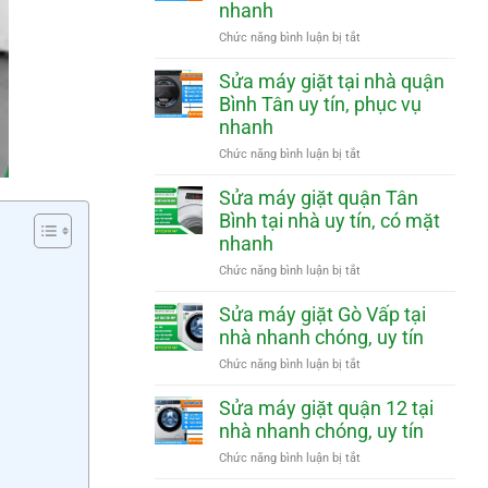
nhanh
phục
Phú
vụ
Nhuận
ở
Chức năng bình luận bị tắt
nhanh
tại
Sửa
nhà
máy
Sửa máy giặt tại nhà quận
uy
giặt
Bình Tân uy tín, phục vụ
tín,
quận
nhanh
phục
Tân
vụ
Phú
ở
Chức năng bình luận bị tắt
nhanh
tại
Sửa
nhà
máy
Sửa máy giặt quận Tân
uy
giặt
Bình tại nhà uy tín, có mặt
tín,
tại
nhanh
phục
nhà
vụ
quận
ở
Chức năng bình luận bị tắt
nhanh
Bình
Sửa
Tân
máy
Sửa máy giặt Gò Vấp tại
uy
giặt
nhà nhanh chóng, uy tín
tín,
quận
phục
Tân
ở
Chức năng bình luận bị tắt
vụ
Bình
Sửa
nhanh
tại
máy
Sửa máy giặt quận 12 tại
nhà
giặt
nhà nhanh chóng, uy tín
uy
Gò
tín,
Vấp
ở
Chức năng bình luận bị tắt
có
tại
Sửa