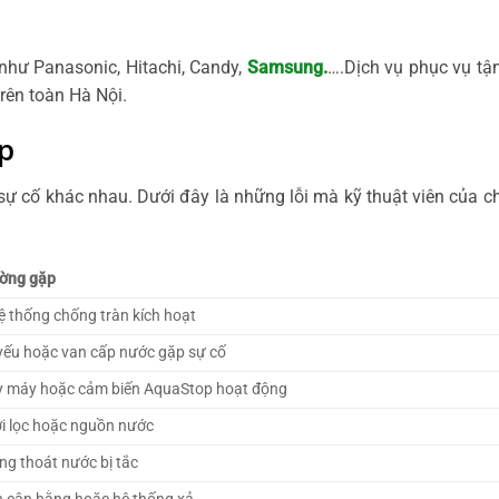
như Panasonic, Hitachi, Candy,
Samsung.
….Dịch vụ phục vụ tậ
rên toàn Hà Nội.
p
sự cố khác nhau. Dưới đây là những lỗi mà kỹ thuật viên của ch
ờng gặp
ệ thống chống tràn kích hoạt
ếu hoặc van cấp nước gặp sự cố
áy máy hoặc cảm biến AquaStop hoạt động
ới lọc hoặc nguồn nước
g thoát nước bị tắc