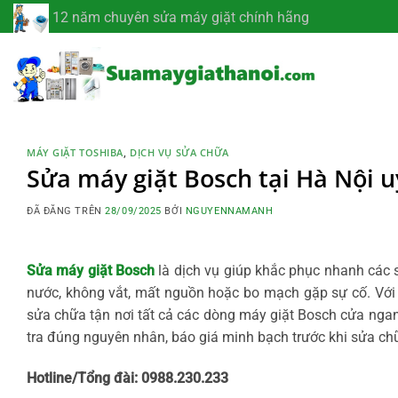
Chuyển
12 năm chuyên sửa máy giặt chính hãng
đến
nội
dung
MÁY GIẶT TOSHIBA
,
DỊCH VỤ SỬA CHỮA
Sửa máy giặt Bosch tại Hà Nội u
ĐÃ ĐĂNG TRÊN
28/09/2025
BỞI
NGUYENNAMANH
Sửa máy giặt Bosch
là dịch vụ giúp khắc phục nhanh các
nước, không vắt, mất nguồn hoặc bo mạch gặp sự cố. Với
sửa chữa tận nơi tất cả các dòng máy giặt Bosch cửa ngang
tra đúng nguyên nhân, báo giá minh bạch trước khi sửa ch
Hotline/Tổng đài: 0988.230.233