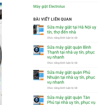
Máy giặt Electrolux
BÀI VIẾT LIÊN QUAN
Sửa máy giặt tại Hà Nội uy
tín, thợ đến nhà
ở
Chức năng bình luận bị tắt
Sửa
máy
Sửa máy giặt quận Bình
giặt
Thạnh tại nhà uy tín, phục
tại
vụ nhanh
Hà
Nội
ở
Chức năng bình luận bị tắt
uy
Sửa
tín,
máy
Sửa máy giặt quận Phú
thợ
giặt
Nhuận tại nhà uy tín, phục
đến
quận
vụ nhanh
nhà
Bình
Thạnh
ở
Chức năng bình luận bị tắt
tại
Sửa
nhà
máy
Sửa máy giặt quận Tân
uy
giặt
Phú tại nhà uy tín, phục vụ
tín,
quận