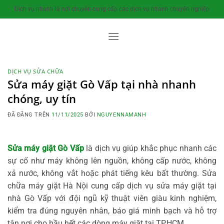
Chuyển
Dịch vụ nhanh là nơi chuyên cung cấp các dịch vụ nhanh chuyên nghiệp
đến
nội
dung
DỊCH VỤ SỬA CHỮA
Sửa máy giặt Gò Vấp tại nhà nhanh
chóng, uy tín
ĐÃ ĐĂNG TRÊN
11/11/2025
BỞI
NGUYENNAMANH
Sửa máy giặt Gò Vấp
là dịch vụ giúp khắc phục nhanh các
sự cố như máy không lên nguồn, không cấp nước, không
xả nước, không vắt hoặc phát tiếng kêu bất thường. Sửa
chữa máy giặt Hà Nội cung cấp dịch vụ sửa máy giặt tại
nhà Gò Vấp với đội ngũ kỹ thuật viên giàu kinh nghiệm,
kiểm tra đúng nguyên nhân, báo giá minh bạch và hỗ trợ
tận nơi cho hầu hết các dòng máy giặt tại TP.HCM.