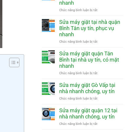
nhanh
phục
Phú
vụ
Nhuận
ở
Chức năng bình luận bị tắt
nhanh
tại
Sửa
nhà
máy
Sửa máy giặt tại nhà quận
uy
giặt
Bình Tân uy tín, phục vụ
tín,
quận
nhanh
phục
Tân
vụ
Phú
ở
Chức năng bình luận bị tắt
nhanh
tại
Sửa
nhà
máy
Sửa máy giặt quận Tân
uy
giặt
Bình tại nhà uy tín, có mặt
tín,
tại
nhanh
phục
nhà
vụ
quận
ở
Chức năng bình luận bị tắt
nhanh
Bình
Sửa
Tân
máy
Sửa máy giặt Gò Vấp tại
uy
giặt
nhà nhanh chóng, uy tín
tín,
quận
phục
Tân
ở
Chức năng bình luận bị tắt
vụ
Bình
Sửa
nhanh
tại
máy
Sửa máy giặt quận 12 tại
nhà
giặt
nhà nhanh chóng, uy tín
uy
Gò
tín,
Vấp
ở
Chức năng bình luận bị tắt
có
tại
Sửa