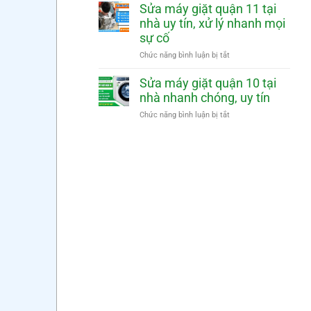
mặt
nhà
máy
Sửa máy giặt quận 11 tại
nhanh
nhanh
giặt
nhà uy tín, xử lý nhanh mọi
chóng,
quận
sự cố
uy
12
tín
tại
ở
Chức năng bình luận bị tắt
nhà
Sửa
nhanh
máy
Sửa máy giặt quận 10 tại
chóng,
giặt
nhà nhanh chóng, uy tín
uy
quận
tín
11
ở
Chức năng bình luận bị tắt
tại
Sửa
nhà
máy
uy
giặt
tín,
quận
xử
10
lý
tại
nhanh
nhà
mọi
nhanh
sự
chóng,
cố
uy
tín