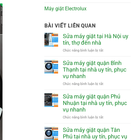
Máy giặt Electrolux
BÀI VIẾT LIÊN QUAN
Sửa máy giặt tại Hà Nội uy
tín, thợ đến nhà
ở
Chức năng bình luận bị tắt
Sửa
máy
Sửa máy giặt quận Bình
giặt
Thạnh tại nhà uy tín, phục
tại
vụ nhanh
Hà
Nội
ở
Chức năng bình luận bị tắt
uy
Sửa
tín,
máy
Sửa máy giặt quận Phú
thợ
giặt
Nhuận tại nhà uy tín, phục
đến
quận
vụ nhanh
nhà
Bình
Thạnh
ở
Chức năng bình luận bị tắt
tại
Sửa
nhà
máy
Sửa máy giặt quận Tân
uy
giặt
Phú tại nhà uy tín, phục vụ
tín,
quận