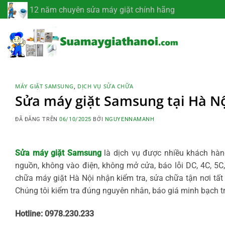
Chuyển
12 năm chuyên sửa máy giặt chính hãng
đến
nội
dung
MÁY GIẶT SAMSUNG
,
DỊCH VỤ SỬA CHỮA
Sửa máy giặt Samsung tại Hà Nội
ĐÃ ĐĂNG TRÊN
06/10/2025
BỞI
NGUYENNAMANH
Sửa máy giặt Samsung
là dịch vụ được nhiều khách hà
nguồn, không vào điện, không mở cửa, báo lỗi DC, 4C, 5C
chữa máy giặt Hà Nội
nhận kiểm tra, sửa chữa tận nơi tấ
Chúng tôi kiểm tra đúng nguyên nhân, báo giá minh bạch t
Hotline: 0978.230.233