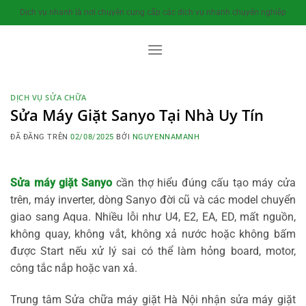
Chuyển
Dịch vụ nhanh là nơi chuyên cung cấp các dịch vụ nhanh chuyên nghiệp
đến
nội
dung
DỊCH VỤ SỬA CHỮA
Sửa Máy Giặt Sanyo Tại Nhà Uy Tín
ĐÃ ĐĂNG TRÊN
02/08/2025
BỞI
NGUYENNAMANH
Sửa máy giặt Sanyo
cần thợ hiểu đúng cấu tạo máy cửa
trên, máy inverter, dòng Sanyo đời cũ và các model chuyển
giao sang Aqua. Nhiều lỗi như U4, E2, EA, ED, mất nguồn,
không quay, không vắt, không xả nước hoặc không bấm
được Start nếu xử lý sai có thể làm hỏng board, motor,
công tắc nắp hoặc van xả.
Trung tâm Sửa chữa máy giặt Hà Nội nhận sửa máy giặt