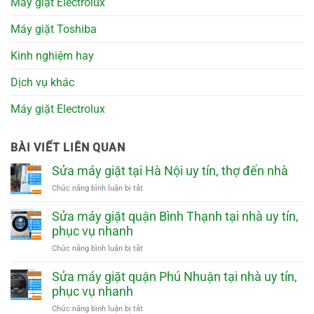
Máy giặt Electrolux
Máy giặt Toshiba
Kinh nghiệm hay
Dịch vụ khác
Máy giặt Electrolux
BÀI VIẾT LIÊN QUAN
Sửa máy giặt tại Hà Nội uy tín, thợ đến nhà
ở
Chức năng bình luận bị tắt
Sửa
máy
Sửa máy giặt quận Bình Thạnh tại nhà uy tín,
giặt
phục vụ nhanh
tại
Hà
ở
Chức năng bình luận bị tắt
Nội
Sửa
uy
máy
Sửa máy giặt quận Phú Nhuận tại nhà uy tín,
tín,
giặt
phục vụ nhanh
thợ
quận
đến
Bình
ở
Chức năng bình luận bị tắt