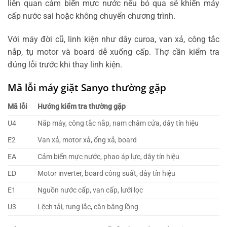
liên quan cảm biến mực nước nếu bỏ qua sẽ khiến máy
cấp nước sai hoặc không chuyển chương trình.
Với máy đời cũ, linh kiện như dây curoa, van xả, công tắc
nắp, tụ motor và board dễ xuống cấp. Thợ cần kiểm tra
đúng lỗi trước khi thay linh kiện.
Mã lỗi máy giặt Sanyo thường gặp
Mã lỗi
Hướng kiểm tra thường gặp
U4
Nắp máy, công tắc nắp, nam châm cửa, dây tín hiệu
E2
Van xả, motor xả, ống xả, board
EA
Cảm biến mực nước, phao áp lực, dây tín hiệu
ED
Motor inverter, board công suất, dây tín hiệu
E1
Nguồn nước cấp, van cấp, lưới lọc
U3
Lệch tải, rung lắc, cân bằng lồng