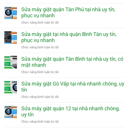
nhà
Thạnh
Sửa
tại
máy
Sửa máy giặt quận Tân Phú tại nhà uy tín,
nhà
giặt
phục vụ nhanh
uy
quận
tín,
Phú
ở
Chức năng bình luận bị tắt
phục
Nhuận
Sửa
vụ
tại
máy
Sửa máy giặt tại nhà quận Bình Tân uy tín,
nhanh
nhà
giặt
phục vụ nhanh
uy
quận
tín,
Tân
ở
Chức năng bình luận bị tắt
phục
Phú
Sửa
vụ
tại
máy
Sửa máy giặt quận Tân Bình tại nhà uy tín, có
nhanh
nhà
giặt
mặt nhanh
uy
tại
tín,
nhà
ở
Chức năng bình luận bị tắt
phục
quận
Sửa
vụ
Bình
máy
Sửa máy giặt Gò Vấp tại nhà nhanh chóng, uy
nhanh
Tân
giặt
tín
uy
quận
tín,
Tân
ở
Chức năng bình luận bị tắt
phục
Bình
Sửa
vụ
tại
máy
Sửa máy giặt quận 12 tại nhà nhanh chóng,
nhanh
nhà
giặt
uy tín
uy
Gò
tín,
Vấp
ở
Chức năng bình luận bị tắt
có
tại
Sửa