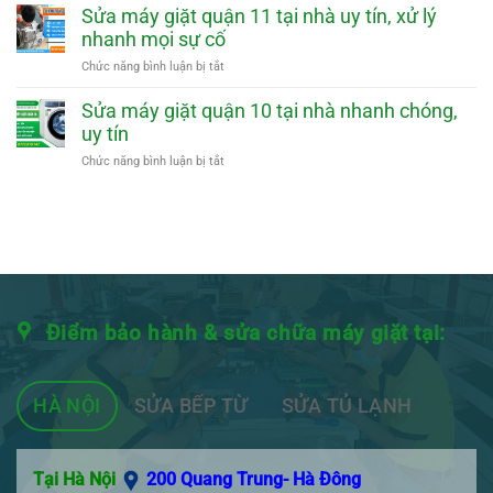
mặt
nhà
máy
Sửa máy giặt quận 11 tại nhà uy tín, xử lý
nhanh
nhanh
giặt
nhanh mọi sự cố
chóng,
quận
uy
12
ở
Chức năng bình luận bị tắt
tín
tại
Sửa
nhà
máy
Sửa máy giặt quận 10 tại nhà nhanh chóng,
nhanh
giặt
uy tín
chóng,
quận
uy
11
ở
Chức năng bình luận bị tắt
tín
tại
Sửa
nhà
máy
uy
giặt
tín,
quận
xử
10
lý
tại
nhanh
nhà
mọi
nhanh
Điểm bảo hành & sửa chữa máy giặt tại:
sự
chóng,
cố
uy
tín
HÀ NỘI
SỬA BẾP TỪ
SỬA TỦ LẠNH
Tại Hà Nội
200 Quang Trung- Hà Đông