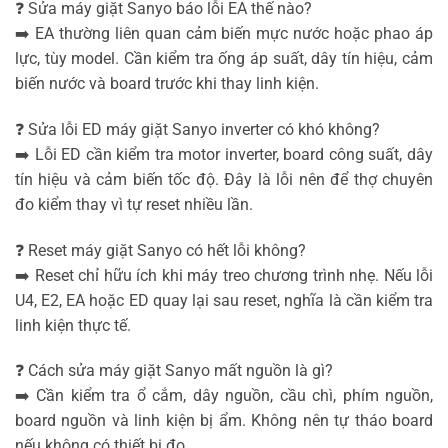
❓ Sửa máy giặt Sanyo báo lỗi EA thế nào?
➡️ EA thường liên quan cảm biến mực nước hoặc phao áp
lực, tùy model. Cần kiểm tra ống áp suất, dây tín hiệu, cảm
biến nước và board trước khi thay linh kiện.
❓ Sửa lỗi ED máy giặt Sanyo inverter có khó không?
➡️ Lỗi ED cần kiểm tra motor inverter, board công suất, dây
tín hiệu và cảm biến tốc độ. Đây là lỗi nên để thợ chuyên
đo kiểm thay vì tự reset nhiều lần.
❓ Reset máy giặt Sanyo có hết lỗi không?
➡️ Reset chỉ hữu ích khi máy treo chương trình nhẹ. Nếu lỗi
U4, E2, EA hoặc ED quay lại sau reset, nghĩa là cần kiểm tra
linh kiện thực tế.
❓ Cách sửa máy giặt Sanyo mất nguồn là gì?
➡️ Cần kiểm tra ổ cắm, dây nguồn, cầu chì, phím nguồn,
board nguồn và linh kiện bị ẩm. Không nên tự tháo board
nếu không có thiết bị đo.