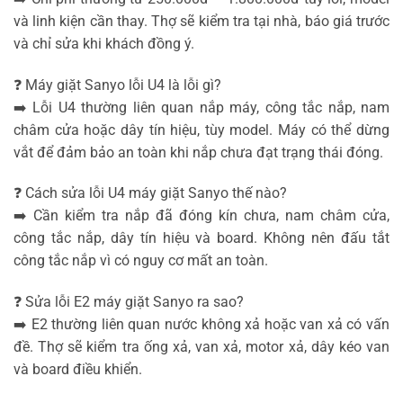
và linh kiện cần thay. Thợ sẽ kiểm tra tại nhà, báo giá trước
và chỉ sửa khi khách đồng ý.
❓ Máy giặt Sanyo lỗi U4 là lỗi gì?
➡️ Lỗi U4 thường liên quan nắp máy, công tắc nắp, nam
châm cửa hoặc dây tín hiệu, tùy model. Máy có thể dừng
vắt để đảm bảo an toàn khi nắp chưa đạt trạng thái đóng.
❓ Cách sửa lỗi U4 máy giặt Sanyo thế nào?
➡️ Cần kiểm tra nắp đã đóng kín chưa, nam châm cửa,
công tắc nắp, dây tín hiệu và board. Không nên đấu tắt
công tắc nắp vì có nguy cơ mất an toàn.
❓ Sửa lỗi E2 máy giặt Sanyo ra sao?
➡️ E2 thường liên quan nước không xả hoặc van xả có vấn
đề. Thợ sẽ kiểm tra ống xả, van xả, motor xả, dây kéo van
và board điều khiển.