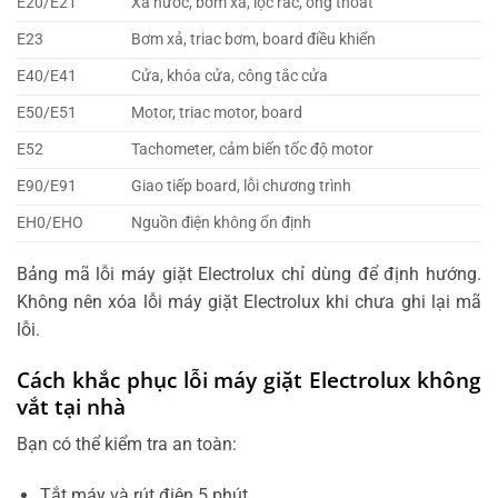
E20/E21
Xả nước, bơm xả, lọc rác, ống thoát
E23
Bơm xả, triac bơm, board điều khiển
E40/E41
Cửa, khóa cửa, công tắc cửa
E50/E51
Motor, triac motor, board
E52
Tachometer, cảm biến tốc độ motor
E90/E91
Giao tiếp board, lỗi chương trình
EH0/EHO
Nguồn điện không ổn định
Bảng mã lỗi máy giặt Electrolux chỉ dùng để định hướng.
Không nên xóa lỗi máy giặt Electrolux khi chưa ghi lại mã
lỗi.
Cách khắc phục lỗi máy giặt Electrolux không
vắt tại nhà
Bạn có thể kiểm tra an toàn:
Tắt máy và rút điện 5 phút.