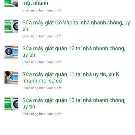
mặt nhanh
uy
tại
tín,
nhà
ở
Chức năng bình luận bị tắt
phục
quận
Sửa
vụ
Bình
máy
Sửa máy giặt Gò Vấp tại nhà nhanh chóng, uy
nhanh
Tân
giặt
tín
uy
quận
tín,
Tân
ở
Chức năng bình luận bị tắt
phục
Bình
Sửa
vụ
tại
máy
Sửa máy giặt quận 12 tại nhà nhanh chóng,
nhanh
nhà
giặt
uy tín
uy
Gò
tín,
Vấp
ở
Chức năng bình luận bị tắt
có
tại
Sửa
mặt
nhà
máy
Sửa máy giặt quận 11 tại nhà uy tín, xử lý
nhanh
nhanh
giặt
nhanh mọi sự cố
chóng,
quận
uy
12
ở
Chức năng bình luận bị tắt
tín
tại
Sửa
nhà
máy
Sửa máy giặt quận 10 tại nhà nhanh chóng,
nhanh
giặt
uy tín
chóng,
quận
uy
11
ở
Chức năng bình luận bị tắt
tín
tại
Sửa
nhà
máy
uy
giặt
tín,
quận