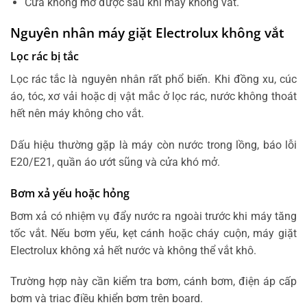
Cửa không mở được sau khi máy không vắt.
Nguyên nhân máy giặt Electrolux không vắt
Lọc rác bị tắc
Lọc rác tắc là nguyên nhân rất phổ biến. Khi đồng xu, cúc
áo, tóc, xơ vải hoặc dị vật mắc ở lọc rác, nước không thoát
hết nên máy không cho vắt.
Dấu hiệu thường gặp là máy còn nước trong lồng, báo lỗi
E20/E21, quần áo ướt sũng và cửa khó mở.
Bơm xả yếu hoặc hỏng
Bơm xả có nhiệm vụ đẩy nước ra ngoài trước khi máy tăng
tốc vắt. Nếu bơm yếu, kẹt cánh hoặc cháy cuộn, máy giặt
Electrolux không xả hết nước và không thể vắt khô.
Trường hợp này cần kiểm tra bơm, cánh bơm, điện áp cấp
bơm và triac điều khiển bơm trên board.