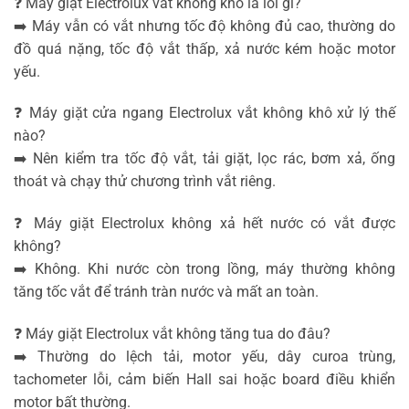
❓ Máy giặt Electrolux vắt không khô là lỗi gì?
➡️ Máy vẫn có vắt nhưng tốc độ không đủ cao, thường do
đồ quá nặng, tốc độ vắt thấp, xả nước kém hoặc motor
yếu.
❓ Máy giặt cửa ngang Electrolux vắt không khô xử lý thế
nào?
➡️ Nên kiểm tra tốc độ vắt, tải giặt, lọc rác, bơm xả, ống
thoát và chạy thử chương trình vắt riêng.
❓ Máy giặt Electrolux không xả hết nước có vắt được
không?
➡️ Không. Khi nước còn trong lồng, máy thường không
tăng tốc vắt để tránh tràn nước và mất an toàn.
❓ Máy giặt Electrolux vắt không tăng tua do đâu?
➡️ Thường do lệch tải, motor yếu, dây curoa trùng,
tachometer lỗi, cảm biến Hall sai hoặc board điều khiển
motor bất thường.