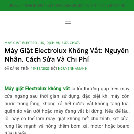
Chuyển
Dịch vụ nhanh là nơi chuyên cung cấp các dịch vụ nhanh chuyên nghiệp
đến
nội
dung
MÁY GIẶT ELECTROLUX
,
DỊCH VỤ SỬA CHỮA
Máy Giặt Electrolux Không Vắt: Nguyên
Nhân, Cách Sửa Và Chi Phí
ĐÃ ĐĂNG TRÊN
15/11/2023
BỞI
NGUYENNAMANH
Máy giặt Electrolux không vắt
là lỗi thường gặp trên máy
cửa ngang sau thời gian sử dụng, đặc biệt khi máy còn
nước trong lồng, không xả hết nước, vắt không tăng tua,
quần áo vẫn ướt hoặc máy đang vắt bị dừng. Nếu để lâu,
lỗi này có thể làm máy giặt không hết chu trình, kẹt cửa,
rung lắc mạnh và hỏng thêm bơm xả, motor hoặc board
điều khiển.