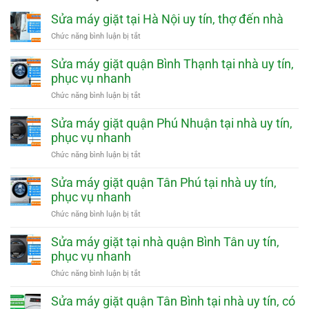
Sửa máy giặt tại Hà Nội uy tín, thợ đến nhà
ở
Chức năng bình luận bị tắt
Sửa
máy
Sửa máy giặt quận Bình Thạnh tại nhà uy tín,
giặt
phục vụ nhanh
tại
Hà
ở
Chức năng bình luận bị tắt
Nội
Sửa
uy
máy
Sửa máy giặt quận Phú Nhuận tại nhà uy tín,
tín,
giặt
phục vụ nhanh
thợ
quận
đến
Bình
ở
Chức năng bình luận bị tắt
nhà
Thạnh
Sửa
tại
máy
Sửa máy giặt quận Tân Phú tại nhà uy tín,
nhà
giặt
phục vụ nhanh
uy
quận
tín,
Phú
ở
Chức năng bình luận bị tắt
phục
Nhuận
Sửa
vụ
tại
máy
Sửa máy giặt tại nhà quận Bình Tân uy tín,
nhanh
nhà
giặt
phục vụ nhanh
uy
quận
tín,
Tân
ở
Chức năng bình luận bị tắt
phục
Phú
Sửa
vụ
tại
máy
Sửa máy giặt quận Tân Bình tại nhà uy tín, có
nhanh
nhà
giặt