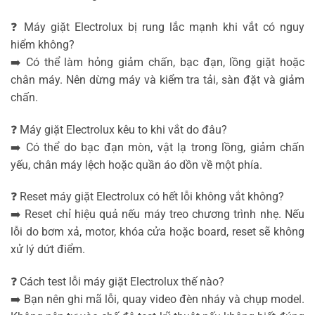
❓ Máy giặt Electrolux bị rung lắc mạnh khi vắt có nguy
hiểm không?
➡️ Có thể làm hỏng giảm chấn, bạc đạn, lồng giặt hoặc
chân máy. Nên dừng máy và kiểm tra tải, sàn đặt và giảm
chấn.
❓ Máy giặt Electrolux kêu to khi vắt do đâu?
➡️ Có thể do bạc đạn mòn, vật lạ trong lồng, giảm chấn
yếu, chân máy lệch hoặc quần áo dồn về một phía.
❓ Reset máy giặt Electrolux có hết lỗi không vắt không?
➡️ Reset chỉ hiệu quả nếu máy treo chương trình nhẹ. Nếu
lỗi do bơm xả, motor, khóa cửa hoặc board, reset sẽ không
xử lý dứt điểm.
❓ Cách test lỗi máy giặt Electrolux thế nào?
➡️ Bạn nên ghi mã lỗi, quay video đèn nháy và chụp model.