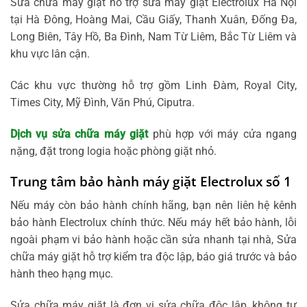
Sửa chữa máy giặt hỗ trợ sửa máy giặt Electrolux Hà Nội
tại Hà Đông, Hoàng Mai, Cầu Giấy, Thanh Xuân, Đống Đa,
Long Biên, Tây Hồ, Ba Đình, Nam Từ Liêm, Bắc Từ Liêm và
khu vực lân cận.
Các khu vực thường hỗ trợ gồm Linh Đàm, Royal City,
Times City, Mỹ Đình, Văn Phú, Ciputra.
Dịch vụ sửa chữa máy giặt
phù hợp với máy cửa ngang
nặng, đặt trong logia hoặc phòng giặt nhỏ.
Trung tâm bảo hành máy giặt Electrolux số 1
Nếu máy còn bảo hành chính hãng, bạn nên liên hệ kênh
bảo hành Electrolux chính thức. Nếu máy hết bảo hành, lỗi
ngoài phạm vi bảo hành hoặc cần sửa nhanh tại nhà, Sửa
chữa máy giặt hỗ trợ kiểm tra độc lập, báo giá trước và bảo
hành theo hạng mục.
Sửa chữa máy giặt là đơn vị sửa chữa độc lập, không tự