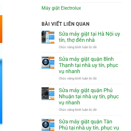
Máy giặt Electrolux
BÀI VIẾT LIÊN QUAN
Sửa máy giặt tại Hà Nội uy
tín, thợ đến nhà
ở
Chức năng bình luận bị tắt
Sửa
máy
Sửa máy giặt quận Bình
giặt
Thạnh tại nhà uy tín, phục
tại
vụ nhanh
Hà
Nội
ở
Chức năng bình luận bị tắt
uy
Sửa
tín,
máy
Sửa máy giặt quận Phú
thợ
giặt
Nhuận tại nhà uy tín, phục
đến
quận
vụ nhanh
nhà
Bình
Thạnh
ở
Chức năng bình luận bị tắt
tại
Sửa
nhà
máy
Sửa máy giặt quận Tân
uy
giặt
Phú tại nhà uy tín, phục vụ
tín,
quận