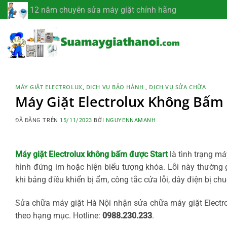
Chuyển
12 năm chuyên sửa máy giặt chính hãng
đến
nội
dung
MÁY GIẶT ELECTROLUX
,
DỊCH VỤ BẢO HÀNH
,
DỊCH VỤ SỬA CHỮA
Máy Giặt Electrolux Không Bấm
ĐÃ ĐĂNG TRÊN
15/11/2023
BỞI
NGUYENNAMANH
Máy giặt Electrolux không bấm được Start
là tình trạng m
hình đứng im hoặc hiện biểu tượng khóa. Lỗi này thường g
khi bảng điều khiển bị ẩm, công tắc cửa lỗi, dây điện bị ch
Sửa chữa máy giặt Hà Nội nhận sửa chữa máy giặt Electro
theo hạng mục. Hotline:
0988.230.233
.