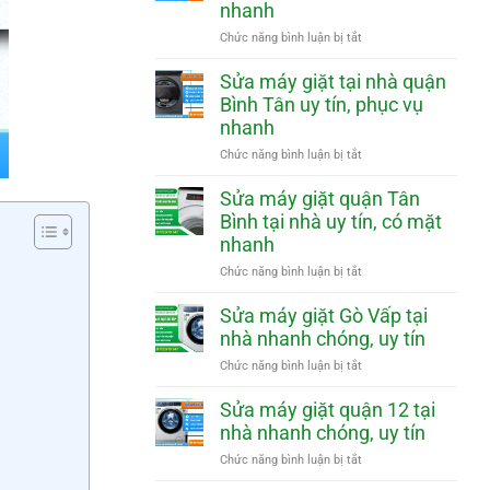
nhanh
phục
Phú
vụ
Nhuận
ở
Chức năng bình luận bị tắt
nhanh
tại
Sửa
nhà
máy
Sửa máy giặt tại nhà quận
uy
giặt
Bình Tân uy tín, phục vụ
tín,
quận
nhanh
phục
Tân
vụ
Phú
ở
Chức năng bình luận bị tắt
nhanh
tại
Sửa
nhà
máy
Sửa máy giặt quận Tân
uy
giặt
Bình tại nhà uy tín, có mặt
tín,
tại
nhanh
phục
nhà
vụ
quận
ở
Chức năng bình luận bị tắt
nhanh
Bình
Sửa
Tân
máy
Sửa máy giặt Gò Vấp tại
uy
giặt
nhà nhanh chóng, uy tín
tín,
quận
phục
Tân
ở
Chức năng bình luận bị tắt
vụ
Bình
Sửa
nhanh
tại
máy
Sửa máy giặt quận 12 tại
nhà
giặt
nhà nhanh chóng, uy tín
uy
Gò
tín,
Vấp
ở
Chức năng bình luận bị tắt
có
tại
Sửa