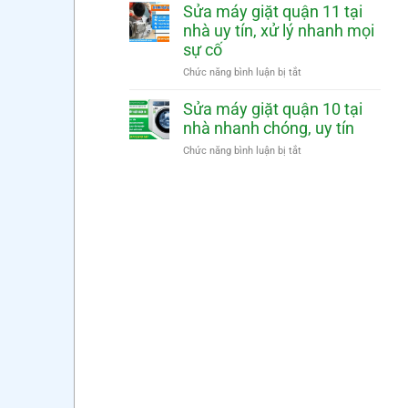
mặt
nhà
máy
Sửa máy giặt quận 11 tại
nhanh
nhanh
giặt
nhà uy tín, xử lý nhanh mọi
chóng,
quận
sự cố
uy
12
tín
tại
ở
Chức năng bình luận bị tắt
nhà
Sửa
nhanh
máy
Sửa máy giặt quận 10 tại
chóng,
giặt
nhà nhanh chóng, uy tín
uy
quận
tín
11
ở
Chức năng bình luận bị tắt
tại
Sửa
nhà
máy
uy
giặt
tín,
quận
xử
10
lý
tại
nhanh
nhà
mọi
nhanh
sự
chóng,
cố
uy
tín