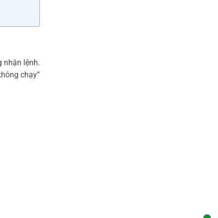
g nhận lệnh.
không chạy”