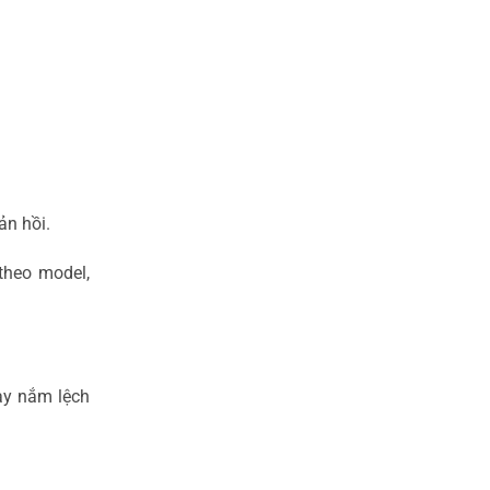
ản hồi.
theo model,
ay nắm lệch