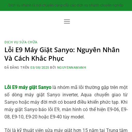
Chuyển
Dịch vụ nhanh là nơi chuyên cung cấp các dịch vụ nhanh chuyên nghiệp
đến
nội
dung
DỊCH VỤ SỬA CHỮA
Lỗi E9 Máy Giặt Sanyo: Nguyên Nhân
Và Cách Khắc Phục
ĐÃ ĐĂNG TRÊN
03/08/2025
BỞI
NGUYENNAMANH
Lỗi E9 máy giặt Sanyo
là nhóm mã lỗi thường gặp trên một
số dòng máy giặt Sanyo inverter, Aqua chuyển giao từ
Sanyo hoặc máy đời mới có board điều khiển phức tạp. Khi
máy giặt Sanyo báo lỗi E9, màn hình có thể hiện E9-06, E9-
08, E9-10, E9-20 hoặc E9-40 tùy model.
Tôi là kỹ thuật viên sửa máy giặt hơn 15 năm tại Trung tâm