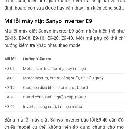
công suất, kiểm tra giắc motor, kiểm tra chập tải và xác
định board còn sửa được hay cần thay linh kiện công suất.
Mã lỗi máy giặt Sanyo inverter E9
Mã lỗi máy giặt Sanyo inverter E9 gồm nhiều biến thể như
E9-06, E9-08, E9-10, E9-20, E9-40. Mỗi mã phụ có thể chỉ
hướng kiểm tra khác nhau theo model.
Mã lỗi
Hướng kiểm tra
E9-06
Motor, cảm biến tốc độ, dây tín hiệu
E9-08
Motor inverter, board công suất, tín hiệu quay
E9-10
Giao tiếp điều khiển, tải motor, board
E9-20
Board công suất, nguồn cấp, motor
E9-40
Inverter, công suất, tín hiệu motor
Bảng mã lỗi máy giặt Sanyo inverter báo lỗi E9-40 cần đối
chiếu model cụ thể, không nên áp dụng chung cho mọi