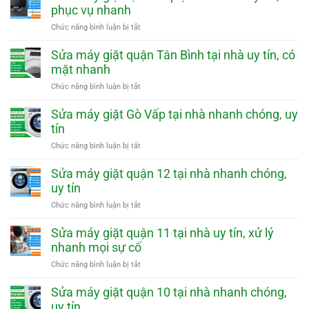
nhanh
nhà
giặt
phục vụ nhanh
uy
quận
tín,
Tân
ở
Chức năng bình luận bị tắt
phục
Phú
Sửa
vụ
tại
máy
Sửa máy giặt quận Tân Bình tại nhà uy tín, có
nhanh
nhà
giặt
mặt nhanh
uy
tại
tín,
nhà
ở
Chức năng bình luận bị tắt
phục
quận
Sửa
vụ
Bình
máy
Sửa máy giặt Gò Vấp tại nhà nhanh chóng, uy
nhanh
Tân
giặt
tín
uy
quận
tín,
Tân
ở
Chức năng bình luận bị tắt
phục
Bình
Sửa
vụ
tại
máy
Sửa máy giặt quận 12 tại nhà nhanh chóng,
nhanh
nhà
giặt
uy tín
uy
Gò
tín,
Vấp
ở
Chức năng bình luận bị tắt
có
tại
Sửa
mặt
nhà
máy
Sửa máy giặt quận 11 tại nhà uy tín, xử lý
nhanh
nhanh
giặt
nhanh mọi sự cố
chóng,
quận
uy
12
ở
Chức năng bình luận bị tắt
tín
tại
Sửa
nhà
máy
Sửa máy giặt quận 10 tại nhà nhanh chóng,
nhanh
giặt
uy tín