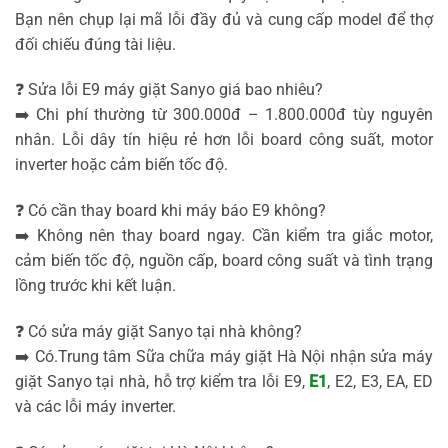
Bạn nên chụp lại mã lỗi đầy đủ và cung cấp model để thợ
đối chiếu đúng tài liệu.
❓ Sửa lỗi E9 máy giặt Sanyo giá bao nhiêu?
➡️ Chi phí thường từ 300.000đ – 1.800.000đ tùy nguyên
nhân. Lỗi dây tín hiệu rẻ hơn lỗi board công suất, motor
inverter hoặc cảm biến tốc độ.
❓ Có cần thay board khi máy báo E9 không?
➡️ Không nên thay board ngay. Cần kiểm tra giắc motor,
cảm biến tốc độ, nguồn cấp, board công suất và tình trạng
lồng trước khi kết luận.
❓ Có sửa máy giặt Sanyo tại nhà không?
➡️ Có.Trung tâm Sữa chữa máy giặt Hà Nội nhận sửa máy
giặt Sanyo tại nhà, hỗ trợ kiểm tra lỗi E9,
E1
, E2, E3, EA, ED
và các lỗi máy inverter.