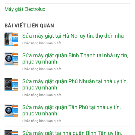
Máy giặt Electrolux
BÀI VIẾT LIÊN QUAN
Sửa máy giặt tại Hà Nội uy tín, thợ đến nhà
ở
Chức năng bình luận bị tắt
Sửa
máy
Sửa máy giặt quận Bình Thạnh tại nhà uy tín,
giặt
phục vụ nhanh
tại
Hà
ở
Chức năng bình luận bị tắt
Nội
Sửa
uy
máy
Sửa máy giặt quận Phú Nhuận tại nhà uy tín,
tín,
giặt
phục vụ nhanh
thợ
quận
đến
Bình
ở
Chức năng bình luận bị tắt
nhà
Thạnh
Sửa
tại
máy
Sửa máy giặt quận Tân Phú tại nhà uy tín,
nhà
giặt
phục vụ nhanh
uy
quận
tín,
Phú
ở
Chức năng bình luận bị tắt
phục
Nhuận
Sửa
vụ
tại
máy
Sửa máy giặt tại nhà quận Bình Tân uy tín,