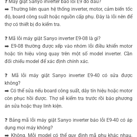
❓ Máy giặt Sanyo inverter báo lỗi E9 do đâu?
➡️ Thường liên quan hệ thống inverter, motor, cảm biến tốc
độ, board công suất hoặc nguồn cấp phụ. Đây là lỗi nên để
thợ có thiết bị đo kiểm tra.
❓ Mã lỗi máy giặt Sanyo inverter E9-08 là gì?
➡️ E9-08 thường được xếp vào nhóm lỗi điều khiển motor
hoặc tín hiệu vòng quay trên một số model inverter. Cần
đối chiếu model để xác định chính xác.
❓ Mã lỗi máy giặt Sanyo inverter E9-40 có sửa được
không?
➡️ Có thể sửa nếu board công suất, dây tín hiệu hoặc motor
còn phục hồi được. Thợ sẽ kiểm tra trước rồi báo phương
án sửa hoặc thay linh kiện.
❓ Bảng mã lỗi máy giặt Sanyo inverter báo lỗi E9-40 có áp
dụng mọi máy không?
➡️ Không. Mỗi model có thể quy định mã phụ khác nhau.