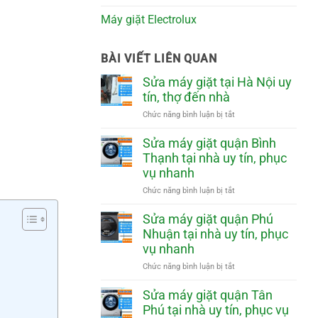
Máy giặt Electrolux
BÀI VIẾT LIÊN QUAN
Sửa máy giặt tại Hà Nội uy
tín, thợ đến nhà
ở
Chức năng bình luận bị tắt
Sửa
máy
Sửa máy giặt quận Bình
giặt
Thạnh tại nhà uy tín, phục
tại
vụ nhanh
Hà
Nội
ở
Chức năng bình luận bị tắt
uy
Sửa
tín,
máy
Sửa máy giặt quận Phú
thợ
giặt
Nhuận tại nhà uy tín, phục
đến
quận
vụ nhanh
nhà
Bình
Thạnh
ở
Chức năng bình luận bị tắt
tại
Sửa
nhà
máy
Sửa máy giặt quận Tân
uy
giặt
Phú tại nhà uy tín, phục vụ
tín,
quận