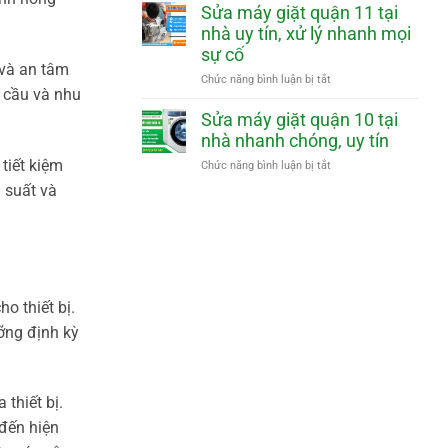
mặt
nhà
máy
Sửa máy giặt quận 11 tại
nhanh
nhanh
giặt
nhà uy tín, xử lý nhanh mọi
chóng,
quận
sự cố
uy
12
 và an tâm
tín
tại
ở
Chức năng bình luận bị tắt
nhà
u cầu và nhu
Sửa
nhanh
máy
Sửa máy giặt quận 10 tại
chóng,
giặt
nhà nhanh chóng, uy tín
uy
quận
tín
tiết kiệm
11
ở
Chức năng bình luận bị tắt
tại
Sửa
 suất và
nhà
máy
uy
giặt
tín,
quận
xử
10
lý
tại
nhanh
nhà
mọi
nhanh
o thiết bị.
sự
chóng,
ưỡng định kỳ
cố
uy
tín
thiết bị.
đến hiện