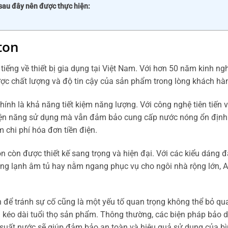
 sau đây nên được thực hiện:
ton
tiếng về thiết bị gia dụng tại Việt Nam. Với hơn 50 năm kinh ng
ược chất lượng và độ tin cậy của sản phẩm trong lòng khách hà
ính là khả năng tiết kiệm năng lượng. Với công nghệ tiên tiến v
g điện năng sử dụng mà vẫn đảm bảo cung cấp nước nóng ổn định
m chi phí hóa đơn tiền điện.
n còn được thiết kế sang trọng và hiện đại. Với các kiểu dáng đ
óng lạnh âm tủ hay nằm ngang phục vụ cho ngôi nhà rộng lớn, A
 để tránh sự cố cũng là một yếu tố quan trọng không thể bỏ qua
à kéo dài tuổi thọ sản phẩm. Thông thường, các biện pháp bảo
 áp suất nước sẽ giúp đảm bảo an toàn và hiệu quả sử dụng của b