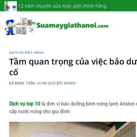
Chuyển
12 năm chuyên sửa máy giặt chính hãng
đến
nội
dung
DỊCH VỤ BẢO HÀNH
Tầm quan trọng của việc bảo dư
cố
ĐÃ ĐĂNG TRÊN
16/08/2023
BỞI
ADMIN
Dịch vụ top 10
là đơn vị bảo dưỡng bình nóng lạnh Ariston 
cấp nước nóng cho gia đình.