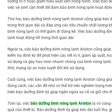
tượng rò rỉ hoặc giảm hiệu suất làm nóng nước. Việc bảo d
việc vệ sinh cần thiết để đảm bảo bình nóng lạnh hoạt động
Thứ hai, bảo dưỡng bình nóng lạnh Ariston cũng giúp kéo dà
trong thời gian dài và đáp ứng các tiêu chuẩn chất lượng 
bình nóng lạnh có thể giảm đi đáng kể. Việc bảo dưỡng địn
lạnh hoạt động tốt trong thời gian dài.
Ngoài ra, việc bảo dưỡng bình nóng lạnh Ariston cũng giú
kiểm tra định kỳ để phát hiện các vết rò rỉ, giảm áp suất,
sử dụng và gây hao mòn nhanh chóng của bình nóng lạnh. V
thời, mang lại an toàn tuyệt đối khi sử dụng.
Cuối cùng, việc bảo dưỡng bình nóng lạnh Ariston cũng giú
đúng cách, các vấn đề nhỏ có thể trở nên nghiêm trọng hơn
hiện bảo dưỡng định kỳ giúp ngăn ngừa sự cố và giữ cho th
Tóm lại, việc
bảo dưỡng bình nóng lạnh Ariston
là vô cùng 
quả của thiết bị. Bảo dưỡng định kỳ giúp kéo dài tuổi thọ, g