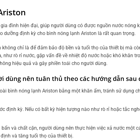
Ariston
g gia đình hiện đại, giúp người dùng có được nguồn nước nóng kh
o dưỡng định kỳ cho bình nóng lạnh Ariston là rất quan trọng.
không chỉ là để đảm bảo độ bền và tuổi thọ của thiết bị mà cò
, như rò rỉ nước, gặp vấn đề về nhiệt độ nước hoặc khó khăn tr
không hiệu quả và gây phiền toái cho người dùng.
ời dùng nên tuân thủ theo các hướng dẫn sau 
goài bình nóng lạnh Ariston bằng một khăn ẩm, tránh sử dụng ch
ớc định kỳ. Nếu có bất kỳ hiện tượng nào như rò rỉ hoặc tắc ngh
 bẩn và chất cặn, người dùng nên thực hiện việc xả nước một c
ịnh và tăng tuổi thọ của thiết bị.