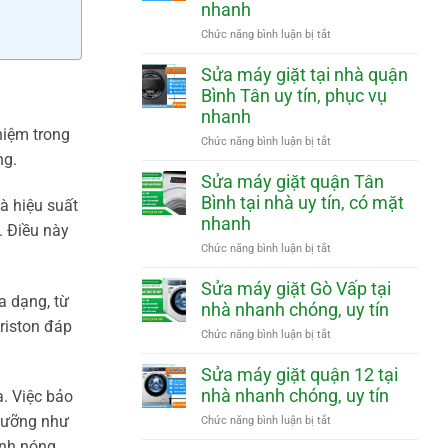
nhanh
phục
Phú
vụ
Nhuận
ở
Chức năng bình luận bị tắt
nhanh
tại
Sửa
nhà
máy
Sửa máy giặt tại nhà quận
uy
giặt
Bình Tân uy tín, phục vụ
tín,
quận
nhanh
phục
Tân
vụ
hiệm trong
Phú
ở
Chức năng bình luận bị tắt
nhanh
tại
ng.
Sửa
nhà
máy
Sửa máy giặt quận Tân
uy
giặt
Bình tại nhà uy tín, có mặt
à hiệu suất
tín,
tại
nhanh
phục
nhà
. Điều này
vụ
quận
ở
Chức năng bình luận bị tắt
nhanh
Bình
Sửa
Tân
máy
Sửa máy giặt Gò Vấp tại
uy
a dạng, từ
giặt
nhà nhanh chóng, uy tín
tín,
quận
riston đáp
phục
Tân
ở
Chức năng bình luận bị tắt
vụ
Bình
Sửa
nhanh
tại
máy
Sửa máy giặt quận 12 tại
nhà
giặt
nhà nhanh chóng, uy tín
. Việc bảo
uy
Gò
tín,
Vấp
 dưỡng như
ở
Chức năng bình luận bị tắt
có
tại
Sửa
ình nóng