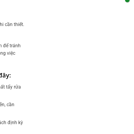
i cần thiết.
n để tránh
ong việc
đây:
ất tẩy rửa
ẽn, cần
ách định kỳ