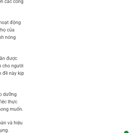
ện các công
 hoạt động
thọ của
ình nóng
cần được
ểm cho người
 đề này kịp
ảo dưỡng
Việc thực
 mong muốn.
oàn và hiệu
dụng.