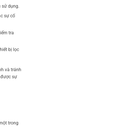
u sử dụng.
ác sự cố
iểm tra
iết bị lọc
nh và tránh
ó được sự
một trong