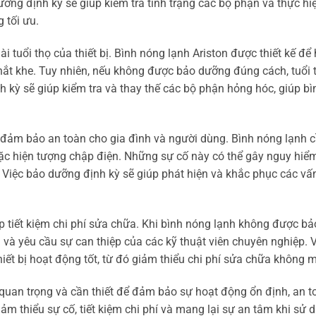
ưỡng định kỳ sẽ giúp kiểm tra tình trạng các bộ phận và thực hi
 tối ưu.
i tuổi thọ của thiết bị. Bình nóng lạnh Ariston được thiết kế để
khắt khe. Tuy nhiên, nếu không được bảo dưỡng đúng cách, tuổi 
h kỳ sẽ giúp kiểm tra và thay thế các bộ phận hỏng hóc, giúp b
p đảm bảo an toàn cho gia đình và người dùng. Bình nóng lạnh 
 hoặc hiện tượng chập điện. Những sự cố này có thể gây nguy hi
iệc bảo dưỡng định kỳ sẽ giúp phát hiện và khắc phục các vấn
p tiết kiệm chi phí sửa chữa. Khi bình nóng lạnh không được b
 và yêu cầu sự can thiệp của các kỹ thuật viên chuyên nghiệp. 
iết bị hoạt động tốt, từ đó giảm thiểu chi phí sửa chữa không
quan trọng và cần thiết để đảm bảo sự hoạt động ổn định, an t
iảm thiểu sự cố, tiết kiệm chi phí và mang lại sự an tâm khi sử 