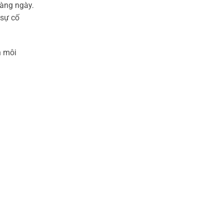
hàng ngày.
 sự cố
n môi