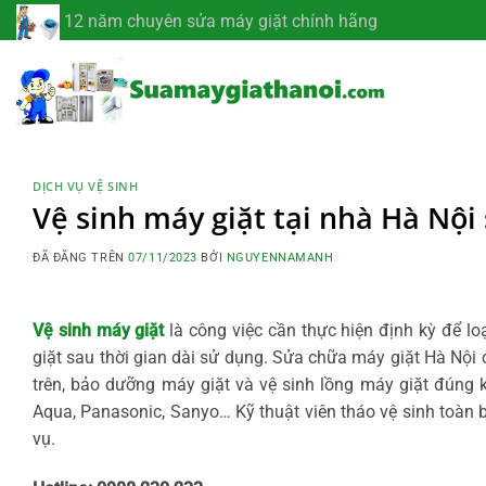
Chuyển
12 năm chuyên sửa máy giặt chính hãng
đến
nội
dung
DỊCH VỤ VỆ SINH
Vệ sinh máy giặt tại nhà Hà Nội
ĐÃ ĐĂNG TRÊN
07/11/2023
BỞI
NGUYENNAMANH
Vệ sinh máy giặt
là công việc cần thực hiện định kỳ để l
giặt sau thời gian dài sử dụng. Sửa chữa máy giặt Hà Nội 
trên, bảo dưỡng máy giặt và vệ sinh lồng máy giặt đúng k
Aqua, Panasonic, Sanyo… Kỹ thuật viên tháo vệ sinh toàn bộ
vụ.