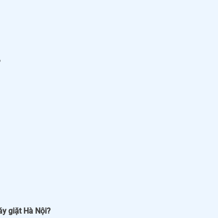
?
áy giặt Hà Nội?