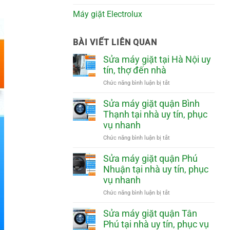
Máy giặt Electrolux
BÀI VIẾT LIÊN QUAN
Sửa máy giặt tại Hà Nội uy
tín, thợ đến nhà
ở
Chức năng bình luận bị tắt
Sửa
máy
Sửa máy giặt quận Bình
giặt
Thạnh tại nhà uy tín, phục
tại
vụ nhanh
Hà
Nội
ở
Chức năng bình luận bị tắt
uy
Sửa
tín,
máy
Sửa máy giặt quận Phú
thợ
giặt
Nhuận tại nhà uy tín, phục
đến
quận
vụ nhanh
nhà
Bình
Thạnh
ở
Chức năng bình luận bị tắt
tại
Sửa
nhà
máy
Sửa máy giặt quận Tân
uy
giặt
Phú tại nhà uy tín, phục vụ
tín,
quận