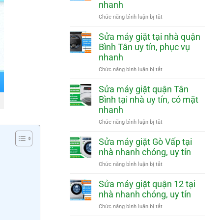
nhanh
phục
Phú
vụ
Nhuận
ở
Chức năng bình luận bị tắt
nhanh
tại
Sửa
nhà
máy
Sửa máy giặt tại nhà quận
uy
giặt
Bình Tân uy tín, phục vụ
tín,
quận
nhanh
phục
Tân
vụ
Phú
ở
Chức năng bình luận bị tắt
nhanh
tại
Sửa
nhà
máy
Sửa máy giặt quận Tân
uy
giặt
Bình tại nhà uy tín, có mặt
tín,
tại
nhanh
phục
nhà
vụ
quận
ở
Chức năng bình luận bị tắt
nhanh
Bình
Sửa
Tân
máy
Sửa máy giặt Gò Vấp tại
uy
giặt
nhà nhanh chóng, uy tín
tín,
quận
phục
Tân
ở
Chức năng bình luận bị tắt
vụ
Bình
Sửa
nhanh
tại
máy
Sửa máy giặt quận 12 tại
nhà
giặt
nhà nhanh chóng, uy tín
uy
Gò
tín,
Vấp
ở
Chức năng bình luận bị tắt
có
tại
Sửa