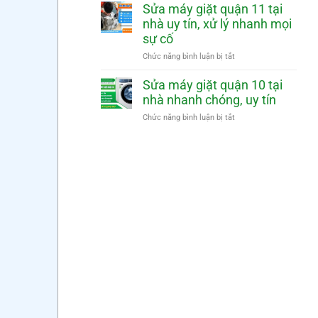
mặt
nhà
máy
Sửa máy giặt quận 11 tại
nhanh
nhanh
giặt
nhà uy tín, xử lý nhanh mọi
chóng,
quận
sự cố
uy
12
tín
tại
ở
Chức năng bình luận bị tắt
nhà
Sửa
nhanh
máy
Sửa máy giặt quận 10 tại
chóng,
giặt
nhà nhanh chóng, uy tín
uy
quận
tín
11
ở
Chức năng bình luận bị tắt
tại
Sửa
nhà
máy
uy
giặt
tín,
quận
xử
10
lý
tại
nhanh
nhà
mọi
nhanh
sự
chóng,
cố
uy
tín