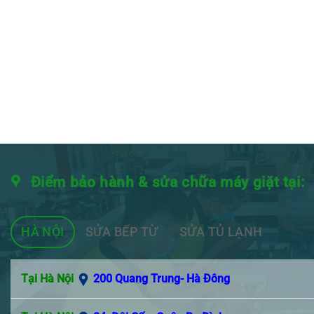
Điểm bảo hành & sửa chữa máy giặt tại:
HÀ NỘI
SỬA BẾP TỪ
SỬA TỦ LẠNH
Tại Hà Nội
200 Quang Trung- Hà Đông