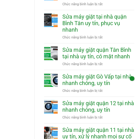
phục
Phú
ở
Chức năng bình luận bị tắt
vụ
Nhuận
Sửa
nhanh
tại
máy
Sửa máy giặt tại nhà quận
nhà
giặt
Bình Tân uy tín, phục vụ
uy
quận
nhanh
tín,
Tân
phục
Phú
ở
Chức năng bình luận bị tắt
vụ
tại
Sửa
nhanh
nhà
máy
Sửa máy giặt quận Tân Bình
uy
giặt
tại nhà uy tín, có mặt nhanh
tín,
tại
phục
nhà
ở
Chức năng bình luận bị tắt
vụ
quận
Sửa
nhanh
Bình
máy
Sửa máy giặt Gò Vấp tại nhà
Tân
giặt
nhanh chóng, uy tín
uy
quận
tín,
Tân
ở
Chức năng bình luận bị tắt
phục
Bình
Sửa
vụ
tại
máy
Sửa máy giặt quận 12 tại nhà
nhanh
nhà
giặt
nhanh chóng, uy tín
uy
Gò
tín,
Vấp
ở
Chức năng bình luận bị tắt
có
tại
Sửa
mặt
nhà
máy
Sửa máy giặt quận 11 tại nhà
nhanh
nhanh
giặt
uy tín, xử lý nhanh mọi sự cố
chóng,
quận