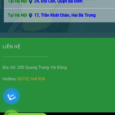
Tại Hà Nội
24, Đội Cấn, Quận Ba Đình
Tại Hà Nội
17, Trần Khát Chân, Hai Bà Trưng
LIÊN HỆ
.............................................
Địa chỉ: 200 Quang Trung- Hà Đông
Hotline:
00792.164.954