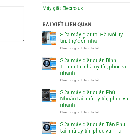
Máy giặt Electrolux
BÀI VIẾT LIÊN QUAN
Sửa máy giặt tại Hà Nội uy
tín, thợ đến nhà
ở
Chức năng bình luận bị tắt
Sửa
máy
Sửa máy giặt quận Bình
giặt
Thạnh tại nhà uy tín, phục vụ
tại
nhanh
Hà
Nội
ở
Chức năng bình luận bị tắt
uy
Sửa
tín,
máy
Sửa máy giặt quận Phú
thợ
giặt
Nhuận tại nhà uy tín, phục vụ
đến
quận
nhanh
nhà
Bình
Thạnh
ở
Chức năng bình luận bị tắt
tại
Sửa
nhà
máy
Sửa máy giặt quận Tân Phú
uy
giặt
tại nhà uy tín, phục vụ nhanh
tín,
quận