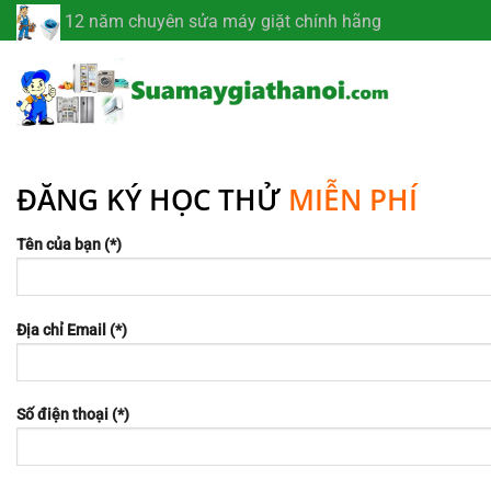
Chuyển
12 năm chuyên sửa máy giặt chính hãng
đến
nội
dung
ĐĂNG KÝ HỌC THỬ
MIỄN PHÍ
Tên của bạn (*)
Địa chỉ Email (*)
Số điện thoại (*)